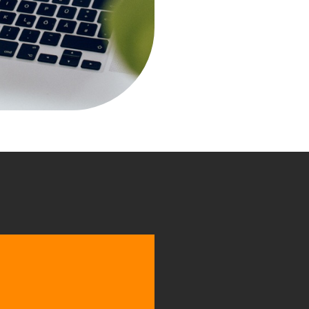
çameto