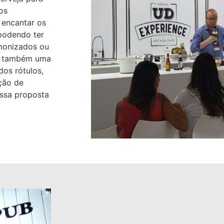
os
 encantar os
 podendo ter
rmonizados ou
ui também uma
dos rótulos,
ção de
ossa proposta