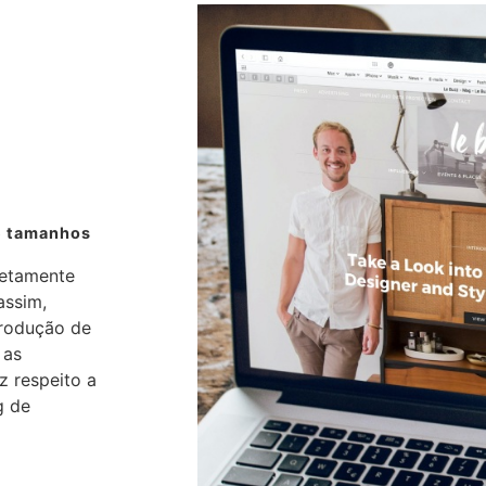
 tamanhos​
retamente
assim,
produção de
 as
z respeito a
g de