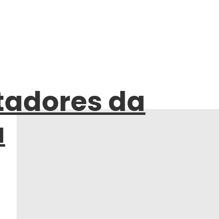
rtadores da
a