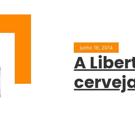
junho 18, 2014
A Libe
cervej