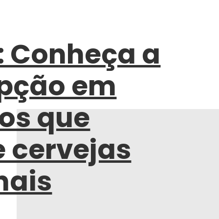
 Conheça a
opção em
ros que
e cervejas
nais