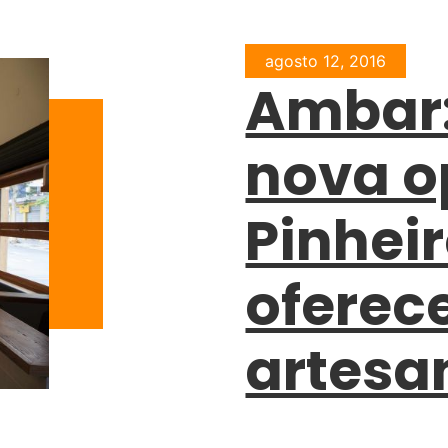
agosto 12, 2016
Ambar:
nova 
Pinhei
oferec
artesa