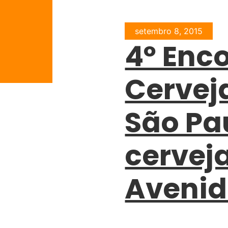
setembro 8, 2015
4º Enc
Cervej
São Pa
cervej
Avenid