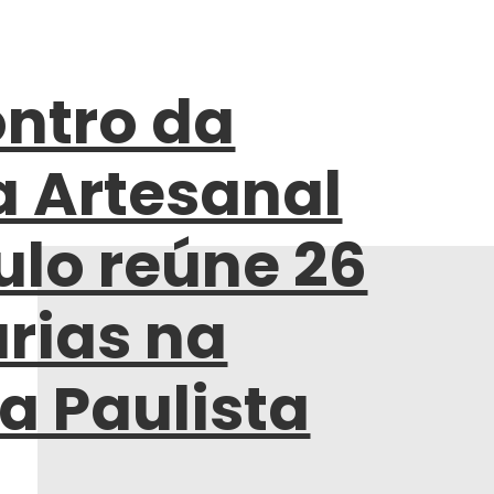
ontro da
a Artesanal
ulo reúne 26
arias na
a Paulista