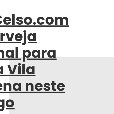
Celso.com
rveja
nal para
a Vila
na neste
go