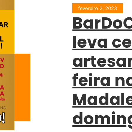
fevereiro 2, 2023
BarDo
leva ce
artesa
feira n
Madale
domin