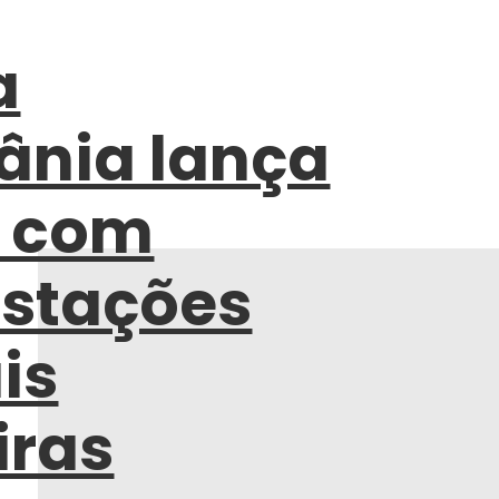
a
tânia lança
s com
stações
is
iras