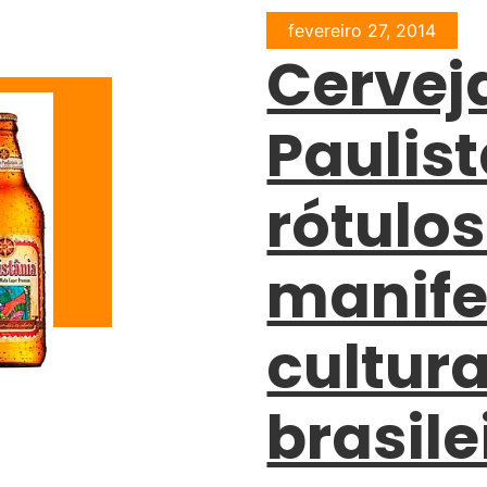
fevereiro 27, 2014
Cervej
Paulis
rótulo
manife
cultura
brasile