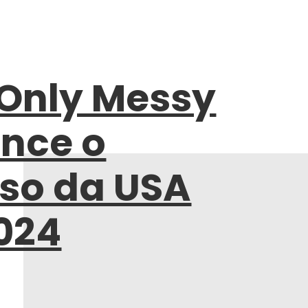
 Only Messy
ence o
so da USA
024