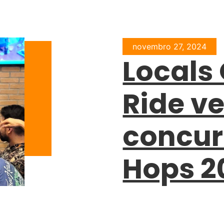
novembro 27, 2024
Locals
Ride v
concur
Hops 2