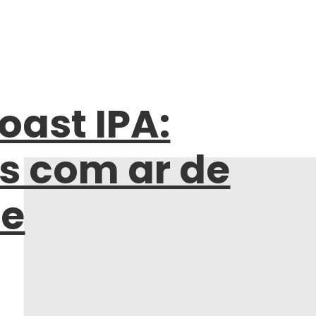
oast IPA:
s com ar de
te