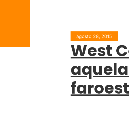
agosto 28, 2015
West C
aquela
faroes