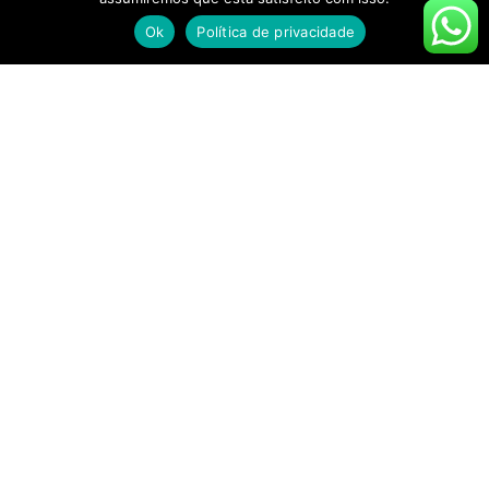
Ok
Política de privacidade
[Texto sobre a premiação do Festival Brasileiro da
Cerveja
originalmente publicado
nesta quinta-feira