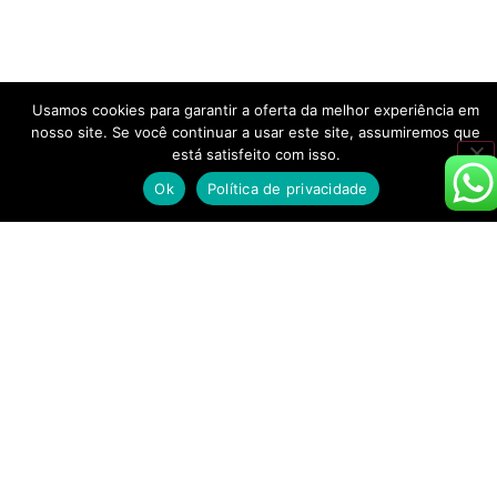
Usamos cookies para garantir a oferta da melhor experiência em
nosso site. Se você continuar a usar este site, assumiremos que
está satisfeito com isso.
Ok
Política de privacidade
Não é só a cerveja artesanal brasileira que dá
show. Nesses tempos, as megacervejarias também
fazem um bom espetáculo com diversas atrações
para quem curte a bebida. Durante o
Rock in Rio
,
que começou na sexta-feira (13) e vai até domingo
(22), a Heineken Brasil está com uma
megaoperação para abastecer um dos maiores
festivais de música do mundo de cervejas com
qualidade e difundir ainda mais a cultura cervejeira.