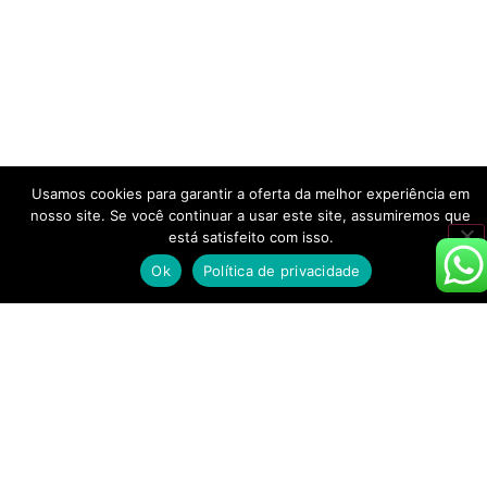
Usamos cookies para garantir a oferta da melhor experiência em
nosso site. Se você continuar a usar este site, assumiremos que
está satisfeito com isso.
Ok
Política de privacidade
Amanhã começa o julgamento das cervejas
inscritas no
6º South Beer Cup
, e com ele o
trabalho de dezenas de pessoas que fazem o
evento acontecer. Serão cerca de 800 rótulos
avaliados, dentro de 36 categorias, por 30 juízes,
em 16 horas de trabalho. Ao final, teremos 109