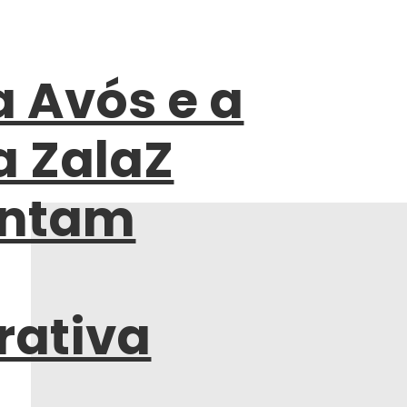
a Avós e a
a ZalaZ
entam
rativa