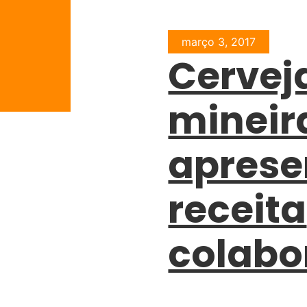
março 3, 2017
Cervej
mineir
apres
receita
colabo