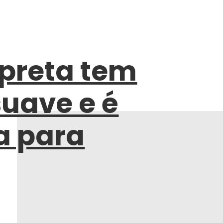
preta tem
suave e é
a para