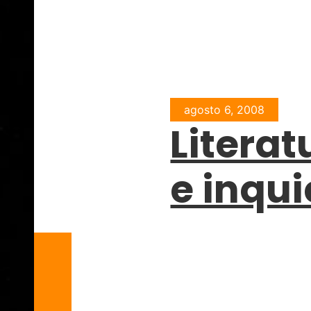
agosto 6, 2008
Literat
e inqu