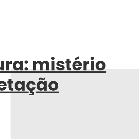
ura: mistério
ietação